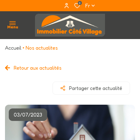
0
Fr
Menu
Accueil
Nos actualites
accueil
qui
Retour aux actualités
sommes
nous ?
Partager cette actualité
acheter
louer
03/07/2023
estimation
avis