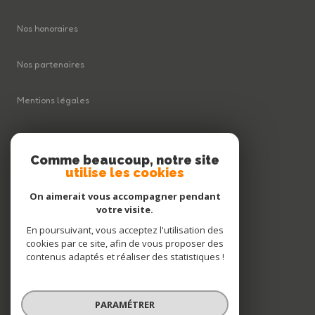
Nos honoraires
Nos partenaires
Mentions légales
Plan du site
Comme beaucoup, notre site
utilise les cookies
Admin
On aimerait vous accompagner pendant
Politique RGPD
votre visite.
En poursuivant, vous acceptez l'utilisation des
cookies par ce site, afin de vous proposer des
Cookies
contenus adaptés et réaliser des statistiques !
© 2026 | Tous droits réservés
PARAMÉTRER