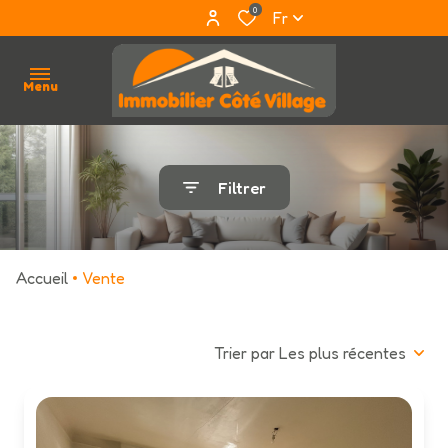
0
Fr
Menu
accueil
Filtrer
qui
sommes
nous ?
Accueil
Vente
acheter
Trier par Les plus récentes
louer
estimation
avis