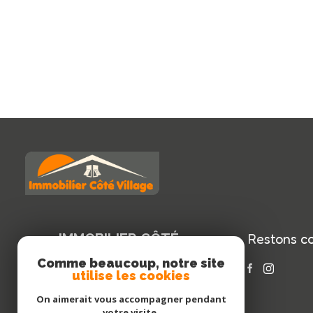
IMMOBILIER CÔTÉ
Restons c
VILLAGE
Comme beaucoup, notre site
utilise les cookies
04 93 91 05 74
On aimerait vous accompagner pendant
icv.pmineur@gmail.com
votre visite.