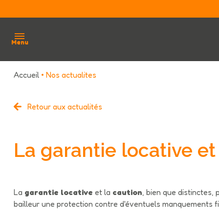
Menu
Accueil
Nos actualites
accueil
qui
Retour aux actualités
sommes
nous ?
La garantie locative et
acheter
louer
La
garantie locative
et la
caution
, bien que distinctes,
estimation
bailleur une protection contre d'éventuels manquements fin
avis