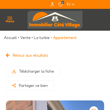
0
Fr
Menu
Accueil
Vente
La turbie
Appartement
accueil
qui
Retour aux résultats
sommes
nous ?
Télécharger la fiche
acheter
Partager ce bien
louer
estimation
avis