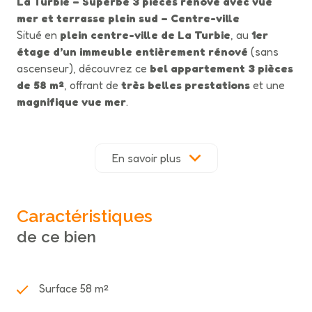
La Turbie – Superbe 3 pièces rénové avec vue
mer et terrasse plein sud – Centre-ville
Situé en
plein centre-ville de La Turbie
, au
1er
étage d’un immeuble entièrement rénové
(sans
ascenseur), découvrez ce
bel appartement 3 pièces
de 58 m²
, offrant de
très belles prestations
et une
magnifique vue mer
.
L’appartement se compose d’un
spacieux séjour avec
cuisine ouverte de 28 m²
, lumineux et convivial, ainsi
que de
deux chambres
confortables.
Toutes les
En savoir plus
pièces donnent accès à une belle terrasse
exposée plein sud
, idéale pour profiter du soleil et du
panorama.
Caractéristiques
Entièrement rénové avec soin, le bien est
entièrement
de ce bien
climatisé
et bénéficie de la
garantie décennale
.
Les
travaux sont en cours
avec une
fin prévue
pour fin janvier
.
Atout rare :
de nombreux parkings gratuits sont
Surface 58 m²
disponibles à proximité immédiate
, offrant un