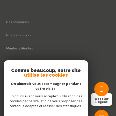
Nos honoraires
Nos partenaires
Mentions légales
Plan du site
Comme beaucoup, notre site
utilise les cookies
Admin
On aimerait vous accompagner pendant
Politique RGPD
votre visite.
En poursuivant, vous acceptez l'utilisation des
Appeler
cookies par ce site, afin de vous proposer des
Cookies
l'agent
contenus adaptés et réaliser des statistiques !