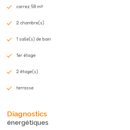
confort de stationnement appréciable en centre-ville.
carrez 58 m²
Un bien clé en main, idéal pour une
résidence
principale, secondaire ou un investissement
2 chambre(s)
locatif
.
Centre-ville – Vue mer – Terrasse – Rénovation
complète – Parkings gratuits
1 salle(s) de bain
1er étage
2 étage(s)
terrasse
Diagnostics
énergétiques