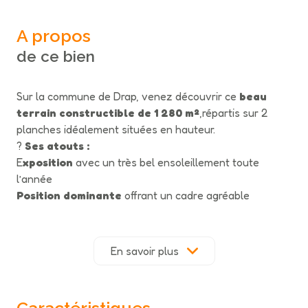
A propos
de ce bien
Sur la commune de
Drap
, venez découvrir ce
beau
terrain constructible de 1 280 m²
,répartis sur 2
planches idéalement situées en hauteur.
?
Ses atouts :
E
xposition
avec un très bel ensoleillement toute
l’année
Position dominante
offrant un cadre agréable
Sans vis-à-vis
pour plus d’intimité
Accès facile
en bord de route
Permis de construire déjà accordé
pour une villa de
En savoir plus
104 m2 + abri de ardin et de voiture
Ce terrain réunit toutes les conditions pour réaliser
votre future maison dans un environnement calme et