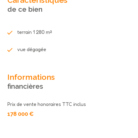
Caractéristiques
lumineux, tout en restant proche des commodités.
de ce bien
terrain 1 280 m²
vue dégagée
Informations
financières
Prix de vente honoraires TTC inclus
178 000 €