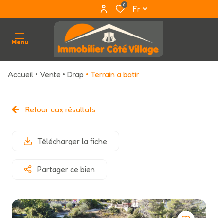
0
Fr
Menu
Accueil
Vente
Drap
Terrain a batir
accueil
qui
Retour aux résultats
sommes
nous ?
Télécharger la fiche
acheter
Partager ce bien
louer
estimation
avis