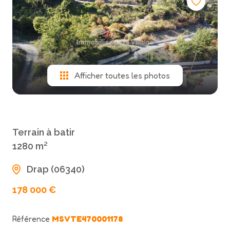
actualités
contact
Afficher toutes les photos
Terrain à batir
1280 m²
Drap (06340)
178 000 €
Référence
MSVTE470001178