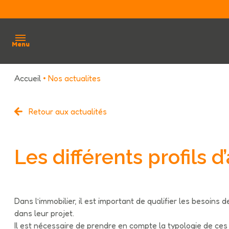
Menu
Accueil
Nos actualites
accueil
qui
Retour aux actualités
sommes
nous ?
Les différents profils 
acheter
louer
Dans l’immobilier, il est important de qualifier les besoins 
estimation
dans leur projet.
Il est nécessaire de prendre en compte la typologie de ces
avis