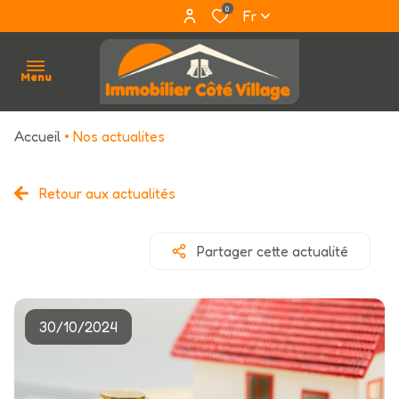
0
Fr
Menu
Accueil
Nos actualites
accueil
qui
Retour aux actualités
sommes
nous ?
Partager cette actualité
acheter
louer
30/10/2024
estimation
avis