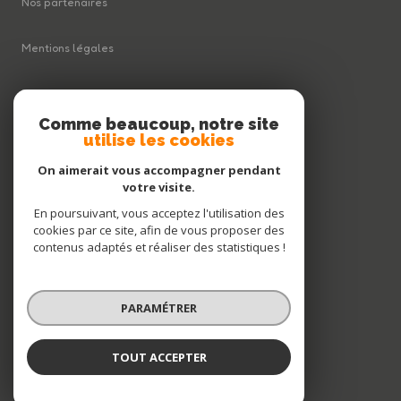
Nos partenaires
Mentions légales
Plan du site
Comme beaucoup, notre site
utilise les cookies
Admin
On aimerait vous accompagner pendant
Politique RGPD
votre visite.
En poursuivant, vous acceptez l'utilisation des
cookies par ce site, afin de vous proposer des
Cookies
contenus adaptés et réaliser des statistiques !
© 2026 | Tous droits réservés
PARAMÉTRER
Réalisé par
TOUT ACCEPTER