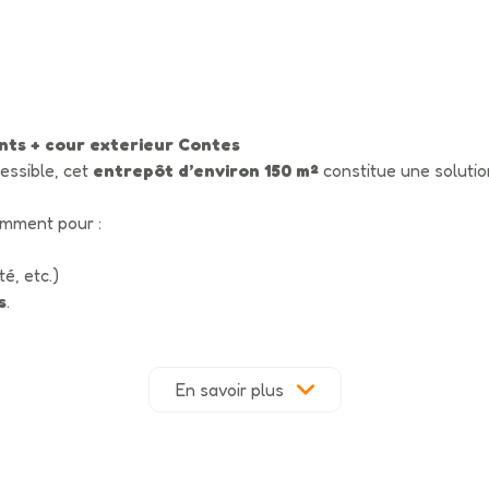
nts + cour exterieur Contes
essible, cet
entrepôt d’environ 150 m²
constitue une solutio
amment pour :
é, etc.)
s
.
le chargement et le déchargement.
 autorisées.
un espace de stockage pratique dans le secteur.
En savoir plus