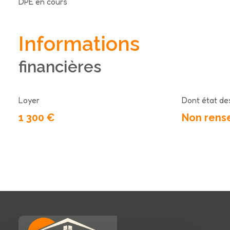
DPE en cours
Informations
financières
Loyer
Dont état des
1 300 €
Non rens