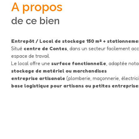
A propos
de ce bien
Entrepôt / Local de stockage 150 m² + stationneme
Situé
centre de Contes
, dans un secteur facilement acc
espace de travail.
Le local offre une
surface fonctionnelle
, adaptée not
stockage de matériel ou marchandises
entreprise artisanale
(plomberie, maçonnerie, électricit
base logistique pour artisans ou petites entreprise
Facile d’accès, il permet de stationner à proximité pour 
Activités bruyantes ou générant des nuisances non
Idéal pour un
artisan ou une entreprise recherchant 