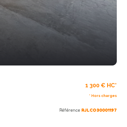
1 300 € HC*
* Hors charges
Référence
RJLCO30001197